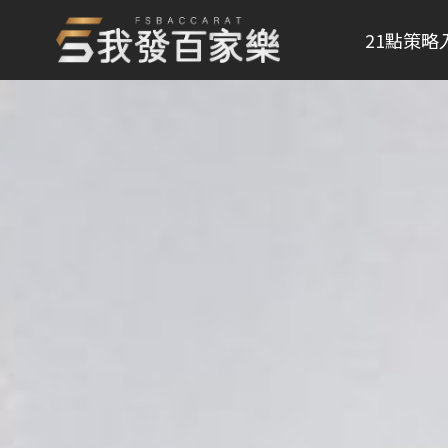
21點策略