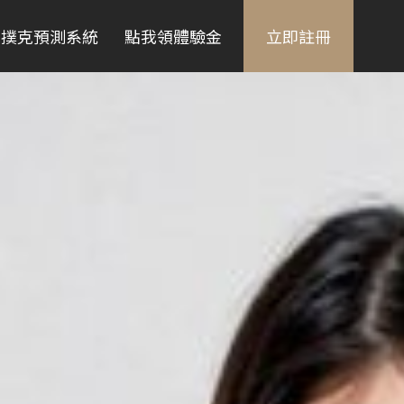
撲克預測系統
點我領體驗金
立即註冊