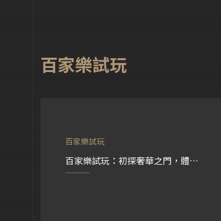
百家樂試玩
百家樂試玩
奢華之門，體驗
「賭局先知：百家樂試
趣
得分享」