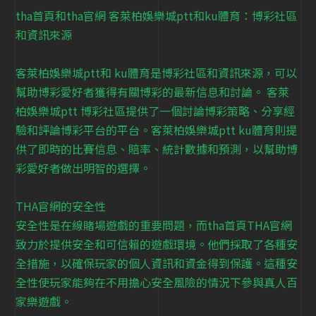
撲克預測系統：賭桌上的魔幻智慧
tha首頁和tha官網 客萊柏娛樂城ptt和ku體育：博彩社區
百家樂大師之路：從虛擬到現實的奇幻之旅
和資訊來源
身臨其境：揭秘真人百家樂中的驚奇趣事與刺激時
客萊柏娛樂城ptt和 ku體育是博彩社區和資訊來源，可以
刻
幫助博彩愛好者獲得有關博彩的最新信息和討論。 客萊
身臨其境！玩轉真人百家樂的刺激體驗
柏娛樂城ptt 博彩社區提供了一個討論博彩策略、分享經
百家樂大冒險：在賭桌上與真人對決！
驗和評論博彩平台的平台。客萊柏娛樂城ptt ku體育則提
供了即時的比賽信息、賠率、統計數據和預測，以幫助博
身臨其境的體驗：揭開真人百家樂的神秘面紗，娛
彩愛好者做出明智的選擇。
樂世界的新境界！
體驗真實刺激！真人百家樂帶你進入虛實交融的賭
THA官網的安全性
場世界！
安全性是在線賭場遊戲的重要問題，而tha首頁THA官網
致力於提供安全和可信賴的遊戲環境。他們採取了各種安
體驗真實鬥智鬥勇！探索真人百家樂的刺激魅力！
全措施，以確保玩家的個人資訊和資金得到保護。這種安
進入賭場現場：真人百家樂的刺激與樂趣！
全性使玩家能夠在不用擔心安全風險的情況下參與真人百
身臨其境：探索真人百家樂的刺激體驗！
家樂遊戲。