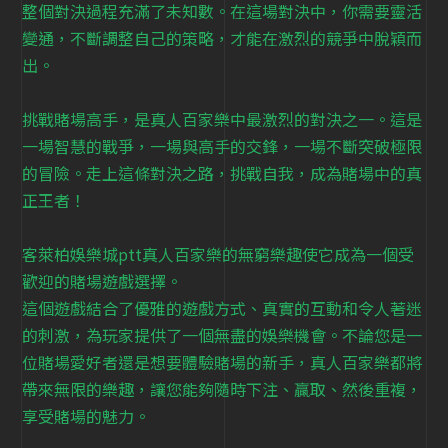
整個對決過程充滿了未知數。在這場對決中，你需要靈活
笑贏不NG：在真人百家樂中，笑聲是最佳的賭場
變通，不斷調整自己的策略，才能在激烈的競爭中脫穎而
音效！
出。
百家樂之夜：在娛樂城賭桌上追逐勝利與樂趣同行
「賺錢掌門人」：真人百家樂引領娛樂城的賺錢潮
挑戰賭場高手，是真人百家樂中最激烈的對決之一。這是
流
一場智慧的戰爭，一場與高手的交鋒，一場不斷突破極限
的冒險。走上這條對決之路，挑戰自我，成為賭場中的真
真人百家樂引領挑戰者進入娛樂城的頂級賭場盛會
正王者！
拼牌不只是運氣，是一場智慧的饗宴：真人百家樂
戰局全解析
客萊柏娛樂城ptt真人百家樂的無窮樂趣使它成為一個受
挑戰賭場高手：真人百家樂中的對決之路！
歡迎的賭場遊戲選擇。
這個遊戲結合了優雅的遊戲方式、真實的互動和令人著迷
挑戰賭場高手：真人百家樂中的對決之路，比任何
的刺激，為玩家提供了一個無盡的娛樂機會。不論您是一
競技場更激烈！
位賭場愛好者還是想要體驗賭場的新手，真人百家樂都將
金牌荷官：極致真實的經典百家樂之夜
帶來無限的樂趣，讓您能夠隨時下注、贏取、然後重複，
享受賭場的魅力。
頂級娛樂城真人百家樂的傳奇對決