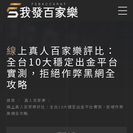
線上真人百家樂評比：
全台10大穩定出金平台
實測，拒絕作弊黑網全
攻略
首頁
真人百家樂
線上真人百家樂評比：全台10大穩定出金平台實測，拒絕作弊
黑網全攻略