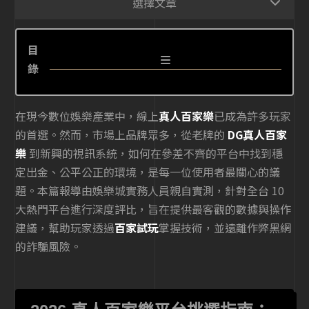
全部文章
選擇文章
與真人荷官一起嘗試幸運：真人百家樂的互動性
真人百家樂
逼真互動：真人百家樂的新潮流
3A娛樂城官網必看攻略：香港六合彩研究院教你選
目
百家樂的魅力：真人荷官讓您感受賭場的刺激
號技巧！
香港六合彩
錄
RG娛樂城必看：539即時開獎單與賓果賓果開獎號
「下注、贏取、重複」：真人百家樂的無窮樂趣
碼，雙重下注策略公開！
彩票遊戲
台灣運彩分析全攻略！DG娛樂城與fun88娛樂城雙
「交互式賭場樂趣」：真人百家樂的魅力無限
在現今數位娛樂產業中，線上
真人百家樂
已成為許多玩家
平台優劣比拼
運彩分析
的首選。然而，市場上品牌眾多，從老牌的
DG真人百家
網絡賭場冒險：真人百家樂的無限樂趣
樂
到新興的視訊系統，如何在參差不齊的平台中找到穩
世界杯投注即時滾球攻略：掌握盤口變化規律，提
「百家樂大笑擔當」：真人荷官與您一起歡笑連
定出金、公平公正的環境，是每一位使用者最關心的議
高勝率80%
連！
題。本篇報導由娛樂城實務人員親自實測，針對全台 10
世界盃下注怎麼下比較聰明？掌握盤口變化與賠率
輕鬆玩樂城：真人百家樂的娛樂城體驗
大熱門平台進行深度評比，旨在提供最客觀的數據與操作
陷阱的實戰技巧
建議，幫助玩家透過
百家試玩
掌握技術，並遠離作弊黑網
遊戲中找尋平衡：真人百家樂健康娛樂城的全方位
的詐騙風險。
體驗
賭場魅影：揭開真人百家樂的神秘面紗
星光閃爍：夜晚娛樂城中的真人百家樂夢幻之旅