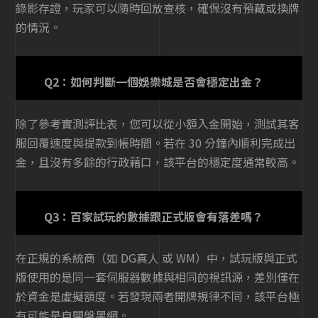
錄影存證，玩家可以隨時回放查核，確保沒有預藏或換牌
的情況。
Q2：如何判斷一個娛樂城是否會穩定出金？
除了參考實測評比表，您可以從小額入金開始，測試其客
服回覆速度與提款到帳時間。若在 30 分鐘內順利完成出
金，且沒有多餘的行政藉口，該平台的穩定度通常較高。
Q3：百家試玩的數據跟正式版會有落差嗎？
在正規的系統商（如 DG真人 或 WM）中，試玩版與正式
版使用的是同一套伺服器數據與相同的視訊源，差別僅在
於資金是虛擬額度。若發現兩者開牌規律不同，該平台極
有可能是自開盤黑網。