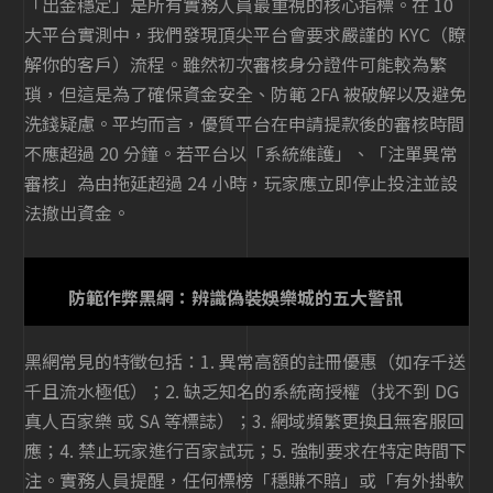
「出金穩定」是所有實務人員最重視的核心指標。在 10
大平台實測中，我們發現頂尖平台會要求嚴謹的 KYC（瞭
解你的客戶）流程。雖然初次審核身分證件可能較為繁
瑣，但這是為了確保資金安全、防範 2FA 被破解以及避免
洗錢疑慮。平均而言，優質平台在申請提款後的審核時間
不應超過 20 分鐘。若平台以「系統維護」、「注單異常
審核」為由拖延超過 24 小時，玩家應立即停止投注並設
法撤出資金。
防範作弊黑網：辨識偽裝娛樂城的五大警訊
黑網常見的特徵包括：1. 異常高額的註冊優惠（如存千送
千且流水極低）；2. 缺乏知名的系統商授權（找不到 DG
真人百家樂 或 SA 等標誌）；3. 網域頻繁更換且無客服回
應；4. 禁止玩家進行百家試玩；5. 強制要求在特定時間下
注。實務人員提醒，任何標榜「穩賺不賠」或「有外掛軟