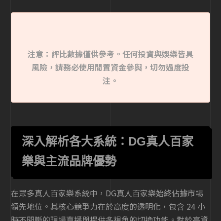
界！
身臨其境！探索真人百家樂：在線上享受最真實的
賭場體驗！
注意：評比數據僅供參考。任何投資與娛樂皆具
身臨其境！真人百家樂：享受真實的賭場體驗！
風險，請務必使用閒置資金參與，切勿過度投
真人百家樂：攜手美女荷官，體驗極致遊戲刺激
注。
真人百家樂：賭桌上的人性與策略
真人百家樂：在虛擬賭場中體驗真實刺激！
真人百家樂：身臨其境的豪華賭場體驗與贏錢心得
深入解析各大系統：DG真人百家
分享
樂與主流品牌優勢
真人百家樂：身臨其境的賭場魅力與刺激
真人百家樂：賭場魅力與技巧的完美結合
在眾多真人百家樂系統中，DG真人百家樂始終佔據市場
真人百家樂新趨勢：如何在線上享受真實賭場的體
領先地位。其核心競爭力在於高度的透明化，包含 24 小
驗？
時不間斷的現場直播與提供多視角的切換功能。對於高資