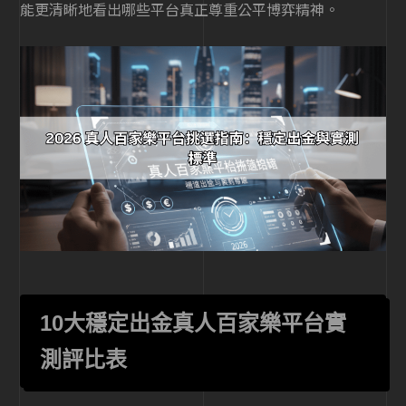
能更清晰地看出哪些平台真正尊重公平博弈精神。
賭場律動：在娛樂城中感受真人百家樂的音樂饗宴
笑贏不NG：在真人百家樂中，笑聲是最佳的賭場
音效！
百家樂之夜：在娛樂城賭桌上追逐勝利與樂趣同行
「賺錢掌門人」：真人百家樂引領娛樂城的賺錢潮
流
真人百家樂引領挑戰者進入娛樂城的頂級賭場盛會
拼牌不只是運氣，是一場智慧的饗宴：真人百家樂
戰局全解析
挑戰賭場高手：真人百家樂中的對決之路！
10大穩定出金真人百家樂平台實
挑戰賭場高手：真人百家樂中的對決之路，比任何
競技場更激烈！
測評比表
金牌荷官：極致真實的經典百家樂之夜