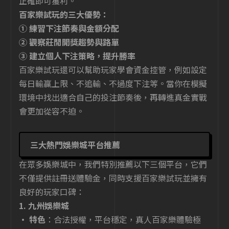
正確即可獲利。
界！
百家樂試玩的三大優勢：
身臨其境！探索真人百家樂：在線上享受最真實的
①
練習下注節奏與金額分配
賭場體驗！
②
觀察莊閒開獎趨勢與路單
③
建立個人下注策略，提升勝率
身臨其境！真人百家樂：享受真實的賭場體驗！
百家樂試玩還可以幫助玩家學會資金控管，例如設定
真人百家樂：攜手美女荷官，體驗極致遊戲刺激
每日輸贏上限、不追輸、不過度下注等。當你在模擬
真人百家樂：賭桌上的人性與策略
環境中找出適合自己的投注節奏後，再轉進真金實戰
會更加從容不迫。
真人百家樂：在虛擬賭場中體驗真實刺激！
真人百家樂：身臨其境的豪華賭場體驗與贏錢心得
三大熱門娛樂城平台推薦
分享
在眾多娛樂城中，我們特別推薦以下三個平台，它們
真人百家樂：身臨其境的賭場魅力與刺激
不僅提供
註冊送體驗金，同時支援
百家樂試玩
並擁有
真人百家樂：賭場魅力與技巧的完美結合
良好的玩家口碑：
真人百家樂新趨勢：如何在線上享受真實賭場的體
1. 九州娛樂城
驗？
•​​​​​​​
特色
：合法授權，平台穩定，真人百家樂體驗極