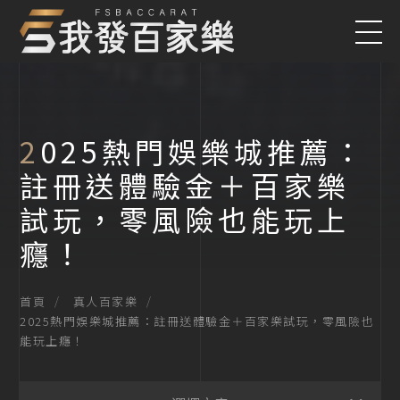
2025熱門娛樂城推薦：
註冊送體驗金＋百家樂
試玩，零風險也能玩上
癮！
首頁
真人百家樂
2025熱門娛樂城推薦：註冊送體驗金＋百家樂試玩，零風險也
能玩上癮！