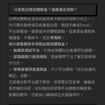
頂級娛樂城真人百家樂的傳奇對決
什麼是註冊送體驗金？誰最適合領取？
撲克預測系統：賭桌上的魔幻智慧
註冊送體驗金是目前最受新手歡迎的促銷方式之一。
百家樂大師之路：從虛擬到現實的奇幻之旅
你只需在娛樂城完成會員註冊、驗證手機或Email，
身臨其境：揭秘真人百家樂中的驚奇趣事與刺激時
平台即贈送一筆額度供你體驗遊戲。這筆資金通常無
刻
需儲值、不需綁卡，完全
零風險
！
身臨其境！玩轉真人百家樂的刺激體驗
為什麼推薦新手領取
註冊送體驗金？
•
無風險測試平台
：不用自掏腰包也能實際玩遊戲。
百家樂大冒險：在賭桌上與真人對決！
•​​​​​​​
認識遊戲介面與規則
：透過實際下注了解百家樂操
身臨其境的體驗：揭開真人百家樂的神秘面紗，娛
作方式。
樂世界的新境界！
•​​​​​​​
有機會贏得真錢獎金
：不少平台開放「試玩金贏利
體驗真實刺激！真人百家樂帶你進入虛實交融的賭
轉正」活動。
場世界！
尤其適合對平台還不熟悉、但想嘗試百家樂、輪盤或
老虎機的玩家。試玩階段若發現平台遊戲流暢度高、
體驗真實鬥智鬥勇！探索真人百家樂的刺激魅力！
客服回應快，也能放心轉換成正式儲值用戶。
進入賭場現場：真人百家樂的刺激與樂趣！