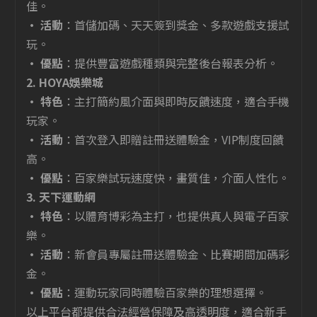
佳。
真人百家樂：如何在真實賭桌上掌握勝利的關鍵？
•​​​​​​​
活動
：首儲加碼、天天簽到獎金、多款遊戲支援試
真人百家樂：體驗真實賭場氛圍的最佳方式
玩。
•​​​​​​​
優點
：提供豐富遊戲種類與完整後台報表分析。
面對面賭局：探索真人百家樂的精彩世界
2. HOYA娛樂城
真人百家樂攻略：如何在賭場中展現你的專業與智
•​​​​​​​
特色
：主打簡約風介面與即時反饋速度，適合手機
慧？
玩家。
真人百家樂揭秘：如何在直播賭桌上玩得更精彩
•​​​​​​​
活動
：首次登入即贈
註冊送體驗金，VIP制度回饋
高。
百家樂賺錢有可能嗎？想翻身靠百家樂3大投注心
•​​​​​​​
優點
：百家樂試玩速度快，畫質佳，介面人性化。
法
3. 天下運動網
2025熱門娛樂城推薦：註冊送體驗金＋百家樂試
•​​​​​​​
特色
：以體育博彩為主打，也提供真人與電子百家
玩，零風險也能玩上癮！
樂。
玩DG百家樂必備！娛樂城推薦PTT版TOP5＋娛樂
•​​​​​​​
活動
：新會員專屬
註冊送體驗金、比賽期間加碼彩
城體驗金怎麼拿？
金。
•​​​​​​​
優點
：運動玩家同時體驗百家樂的理想選擇。
從百家樂試玩練習到算牌高手｜TU娛樂城玩家經
以上平台都提供合法經營保障及高透明度，適合新手
驗大公開！