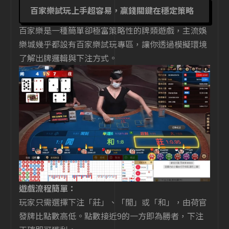
身臨其境：探索真人百家樂的刺激體驗！
百家樂試玩上手超容易，贏錢關鍵在穩定策略
身臨其境：探索真人百家樂，感受賭場現場的真實
百家樂是一種簡單卻極富策略性的牌類遊戲，主流娛
刺激！
樂城幾乎都設有
百家樂試玩專區，讓你透過模擬環境
跟著真人百家樂，體驗獨特的娛樂之旅！
了解出牌邏輯與下注方式。
真人百家樂：從賭場到屏幕，探索賭博世界的真實
與虛構 !
跟著真人百家樂莊家過癮賭一把！
真人百家樂：身臨其境的賭場體驗！
真人百家樂：感受賭場的脈動，挑戰莊家的實力！
真人百家樂：賭場現場的冒險之旅！
真人百家樂：攜手美女荷官，體驗華麗賭桌之夜！
遊戲流程簡單：
玩家只需選擇下注「莊」、「閒」或「和」，由荷官
賭場現場：探索真人百家樂的刺激體驗！
發牌比點數高低。點數接近9的一方即為勝者，下注
身臨其境的遊戲體驗：探索真人百家樂的奇妙世