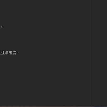
。
投注準確度。