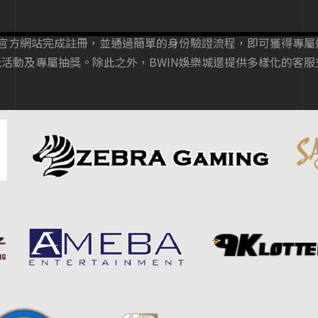
夜，突破勝利的
？
可能性
在官方網站完成註冊，並通過簡單的身份驗證流程，即可獲得專
「狂熱紛飛」：
活動及專屬抽獎。除此之外，BWIN娛樂城還提供多樣化的客
奔放激情下的娛
樂城真人百家樂
「炫彩夜晚」：
真人百家樂璀璨
夜空的奇蹟
賭場律動：在娛
樂城中感受真人
百家樂的音樂饗
宴
笑贏不NG：在真
人百家樂中，笑
聲是最佳的賭場