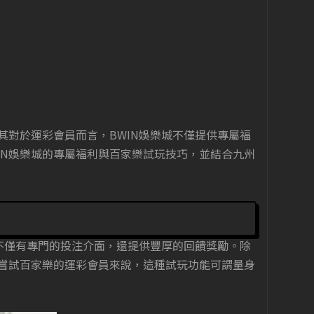
n88娛樂城雙
優劣比拼
杯投注即時
攻略：掌握
變化規律，
率80%
其對於運彩會員而言，BWIN娛樂城不僅提供專屬福
盃下注怎麼
IN娛樂城的專屬福利與百家樂試玩技巧，並結合九州
較聰明？掌
口變化與賠
阱的實戰技
N不僅有專門的投注介面，還提供豐厚的回饋獎勵。除
嘗試百家樂的運彩會員來說，這種試玩功能可謂量身