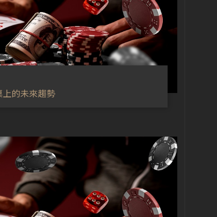
桌上的未來趨勢