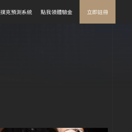
撲克預測系統
點我領體驗金
立即註冊