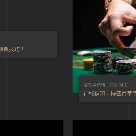
訣與技巧！
百家樂預測
2024-04-13
神秘預知：揭密百家