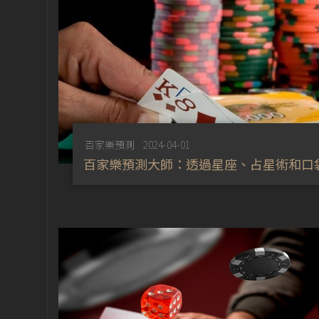
百家樂預測
2024-04-01
百家樂預測大師：透過星座、占星術和口
之路