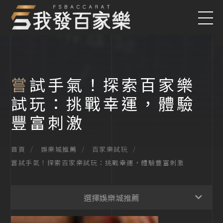
嘗試手氣！探索百家樂
試玩：挑戰幸運，體驗
豐富刺激
首頁
娛樂城推薦
百家樂試玩
嘗試手氣！探索百家樂試玩：挑戰幸運，體驗豐富刺激
娛樂城推薦
選擇娛樂城推薦
百家樂試玩