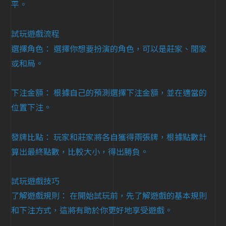
平。
試玩遊戲流程
選擇角色： 選擇你想要扮演的角色，可以是莊家、閒家
或和局。
下注金額： 根據自己的預測選擇下注金額，並在適當的
位置下注。
發牌比點： 玩家和莊家將各自獲得兩張牌，根據點數計
算出最終點數，比較大小，得出勝負。
試玩遊戲技巧
了解遊戲規則： 在開始試玩前，先了解遊戲的基本規則
和下注方式，這將有助於你更好地享受遊戲。