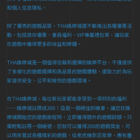
和個人信息隱私。
除了優秀的遊戲品質，THA娛樂城還不斷推出各種優惠活
動，包括首存優惠、會員福利、VIP專屬禮包等，讓玩家
在遊戲中獲得更多的收益和樂趣。
THA娛樂城是一個值得信賴和選擇的娛樂平台，不僅提供
了多樣化的遊戲選擇和高品質的遊戲體驗，還致力於為玩
家提供安全、公平和愉悅的遊戲環境。
在THA娛樂城，每位新玩家都能享受到一項特別的福利
──娛樂城註冊送200！這是一個絕佳的機會，讓您在娛
樂城開始您的遊戲旅程時，立即獲得額外的遊戲餘額。只
需輕鬆註冊一個帳號，您就可以獲得200的遊戲獎金，可
以用來嘗試各種精彩的遊戲，從老虎機到百家樂，應有盡