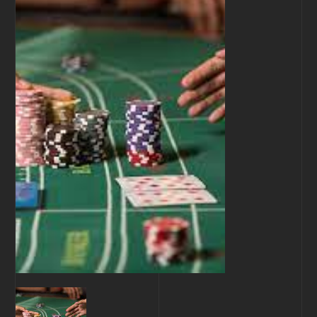
運彩線上投注