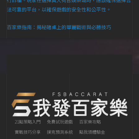
行詐騙。玩家在選擇真人荷官娛樂城時，應該確保選擇合
法可靠的平台，以確保遊戲的安全性和公平性。
百家樂指南：揭秘賭桌上的華麗戰術與必勝技巧
21點策略入門
免費試玩遊戲
百家樂攻略
實戰技巧分享
撲克預測系統
點我領體驗金