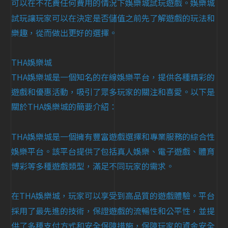
可以在不花費任何費用的情況下娛樂城試玩遊戲。娛樂城
試玩讓玩家可以在決定是否儲值之前先了解遊戲的玩法和
樂趣，從而做出更好的選擇。
THA娛樂城
THA娛樂城是一個知名的在線娛樂平台，提供各種精彩的
遊戲和優惠活動，吸引了眾多玩家的關注和喜愛。以下是
關於THA娛樂城的簡要介紹：
THA娛樂城是一個擁有豐富遊戲選擇和專業服務的綜合性
娛樂平台。該平台提供了包括真人娛樂、電子遊戲、體育
博彩等多種遊戲類型，滿足不同玩家的需求。
在THA娛樂城，玩家可以享受到高品質的遊戲體驗。平台
採用了最先進的技術，保證遊戲的流暢性和公平性，並提
供了多種支付方式和安全保障措施，保障玩家的資金安全