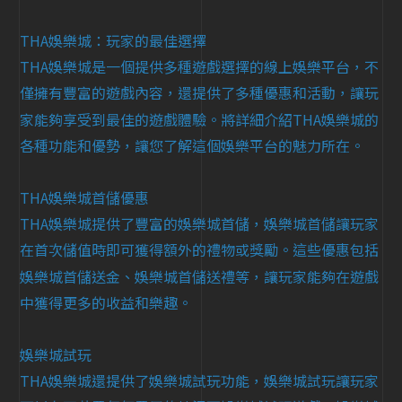
THA娛樂城：玩家的最佳選擇
THA娛樂城是一個提供多種遊戲選擇的線上娛樂平台，不
僅擁有豐富的遊戲內容，還提供了多種優惠和活動，讓玩
家能夠享受到最佳的遊戲體驗。將詳細介紹THA娛樂城的
各種功能和優勢，讓您了解這個娛樂平台的魅力所在。
THA娛樂城首儲優惠
THA娛樂城提供了豐富的娛樂城首儲，娛樂城首儲讓玩家
在首次儲值時即可獲得額外的禮物或獎勵。這些優惠包括
娛樂城首儲送金、娛樂城首儲送禮等，讓玩家能夠在遊戲
中獲得更多的收益和樂趣。
娛樂城試玩
THA娛樂城還提供了娛樂城試玩功能，娛樂城試玩讓玩家