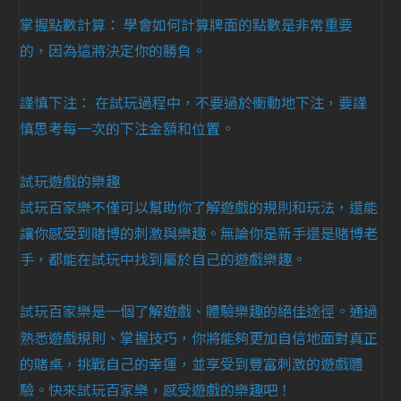
掌握點數計算： 學會如何計算牌面的點數是非常重要
的，因為這將決定你的勝負。
謹慎下注： 在試玩過程中，不要過於衝動地下注，要謹
慎思考每一次的下注金額和位置。
試玩遊戲的樂趣
試玩百家樂不僅可以幫助你了解遊戲的規則和玩法，還能
讓你感受到賭博的刺激與樂趣。無論你是新手還是賭博老
手，都能在試玩中找到屬於自己的遊戲樂趣。
試玩百家樂是一個了解遊戲、體驗樂趣的絕佳途徑。通過
熟悉遊戲規則、掌握技巧，你將能夠更加自信地面對真正
的賭桌，挑戰自己的幸運，並享受到豐富刺激的遊戲體
驗。快來試玩百家樂，感受遊戲的樂趣吧！