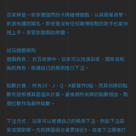
百家樂是一款享譽國際的卡牌賭博遊戲，以其簡單易學、
刺激有趣而聞名。即使是沒有任何賭博經驗的新手也能快
速上手，享受到遊戲的樂趣。
試玩遊戲規則
遊戲角色： 在百家樂中，玩家可以扮演莊家、閒家或和
局的角色，根據自己的預測進行下注。
點數計算： 所有10、J、Q、K都算作0點，而其他牌的點
數則是根據其面值來計算，最後將所有牌的點數相加，取
個位數作為最終點數。
下注方式： 玩家可以根據自己的預測下注，例如下注莊
家或閒家哪一方的牌面組合會更接近9，或者下注兩者打