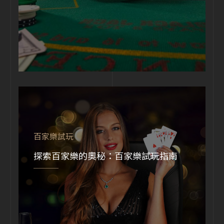
百家樂試玩
探索百家樂的奧秘：百家樂試玩指南