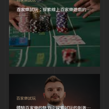
百家樂試玩：探索線上百家樂遊戲的樂
趣與挑戰
百家樂試玩
體驗百家樂的魅力：探索試玩的刺激與