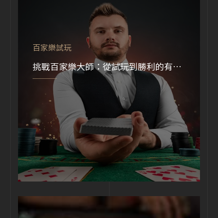
百家樂試玩
挑戰百家樂大師：從試玩到勝利的有趣
冒險