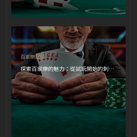
百家樂試玩
探索百家樂的魅力：從試玩開始的刺激
旅程