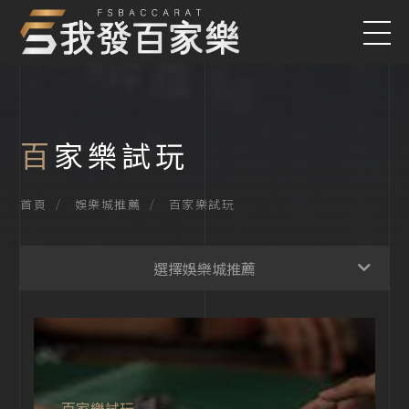
百家樂試玩
首頁
娛樂城推薦
百家樂試玩
娛樂城推薦
選擇娛樂城推薦
百家樂試玩
運彩線上投注
百家樂試玩